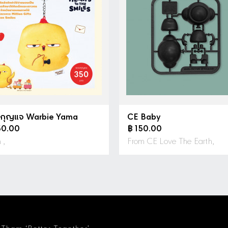
กุญแจ Warbie Yama
CE Baby
50.00
฿ 150.00
 ,
From CE Love The Earth,