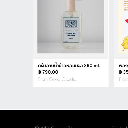
ครีมอาบน้ำข้าวหอมมะลิ 260 ml.
พวง
฿ 790.00
฿ 3
From Good Goods,
From