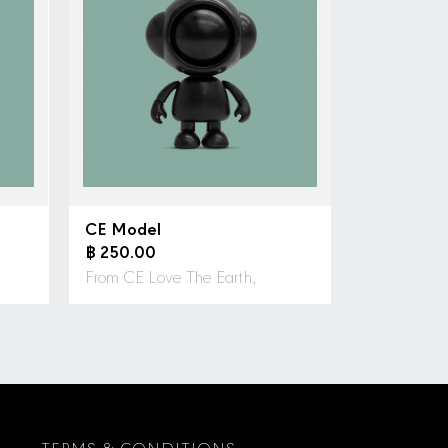
CE Model
฿ 250.00
From CE Love The Earth,