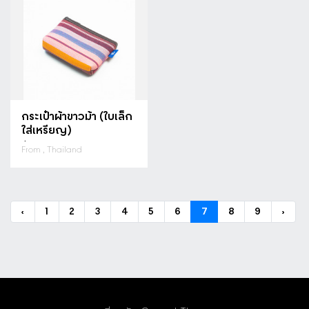
กระเป๋าผ้าขาวม้า (ใบเล็ก
ใส่เหรียญ)
฿ 49.00
From , Thailand
‹
1
2
3
4
5
6
7
8
9
›