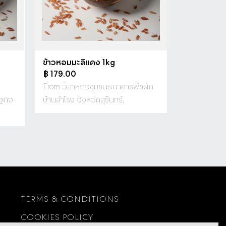
ข้าวหอมมะลิแดง 1kg
฿ 179.00
From วิสาหกิจชุมชนธนาคารพืชผัก
ฐกิจ
บ้านสำโรง จังหวัดสุรินทร์,
TERMS & CONDITIONS
COOKIES POLICY