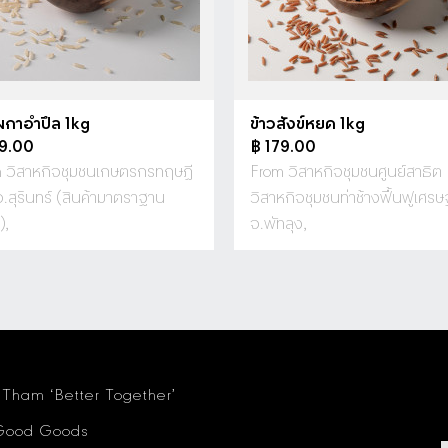
ผกาอำปึล 1kg
ข้าวสังข์หยด 1kg
79.00
฿ 179.00
 วิสาหกิจชุมชนเกษตรกรทฤษฎี
From วิสาหกิจชุมชนศูนย์สาธิต
จ.สุรินทร์ (สินค้ามาตราฐาน
วิสาหกิจชุมชนท่าช้างฟื้นฟูเศรษ
),
จ.พัทลุง,
 Tham ‘Better Together’
Good Goods