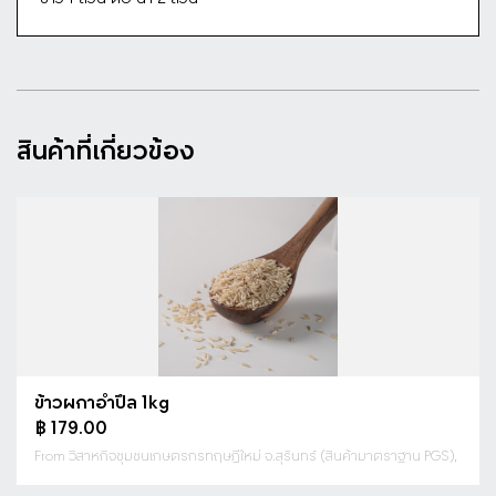
ดูรายละเอียด
สินค้าที่เกี่ยวข้อง
ข้าวผกาอำปึล 1kg
฿ 179.00
From วิสาหกิจชุมชนเกษตรกรทฤษฎีใหม่ จ.สุรินทร์ (สินค้ามาตราฐาน PGS),