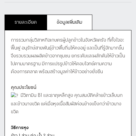
รายละเอียด
ข้อมูลเพิ่มเติม
การรวมกลุ่มวิสาหกิจเกษตรผู้ปลูกข้าวในจังหวัดตรัง ที่ตั้งใจจะ
ฟื้นฟู อนุรักษ์สายพันธุ์ข้าวพื้นถิ่นให้คงอยู่ และเป็นที่รู้จักมากขึ้น
จึงรวบรวมผลผลิตข้าวจากชุมชน ยกระดับและผลักดันให้ข้าวเป็น
ไปตามมาตรฐาน มีการแปรรูปข้าวให้ตอบโจทย์ตามความ
ต้องการตลาด พร้อมสร้างมูลค่าให้ข้าวอย่างยั่งยืน
คุณประโยชน์
มีวิตามิน B1 และธาตุเหล็กสูง คุณสมบัติคล้ายข้าวเล็บนก
และข้าวนางขวิด แต่เมื่อหุงเนื้อสัมผัสค่อนข้างแข็งกว่าข้าวนาง
ขวิด
วิธีการหุง
ข้าว 1 ส่วน ต่อ น้ำ 2 ส่วน